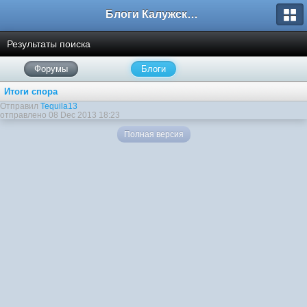
Блоги Калужского перекрестка
Результаты поиска
Форумы
Блоги
Итоги спора
Отправил
Tequila13
отправлено 08 Dec 2013 18:23
Полная версия