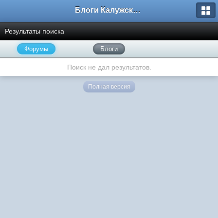
Блоги Калужского перекрестка
Результаты поиска
Форумы
Блоги
Поиск не дал результатов.
Полная версия