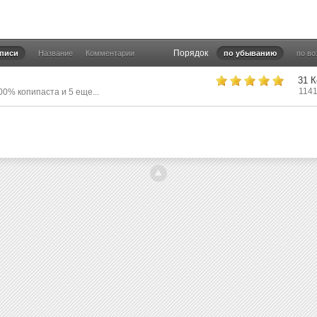
Порядок
аписи
Название
Комментарии
по убыванию
по в
31 
114
00% копипаста
и 5 еще...