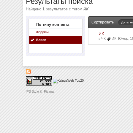
Результаты поиска
Найдено
1
результатов с тегом
ИК
Сортировать
Дата з
По типу контента
Форумы
ИК
в
ЧК
ИК
,
Юмор
,
1
Блоги
IPB Style
©
Fisana