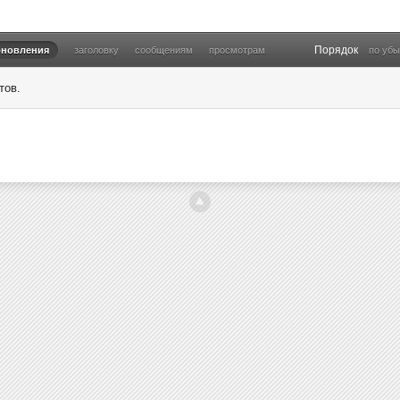
Порядок
бновления
заголовку
сообщениям
просмотрам
по уб
тов.