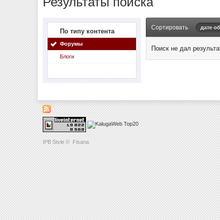
Результаты поиска
Сортировать
дате о
По типу контента
Форумы
Поиск не дал результа
Блоги
IPB Style
©
Fisana