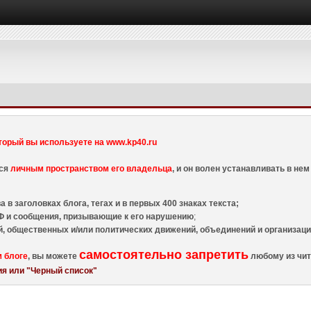
торый вы используете на www.kp40.ru
тся
личным пространством его владельца
, и он волен устанавливать в н
 в заголовках блога, тегах и в первых 400 знаках текста;
 и сообщения, призывающие к его нарушению
;
й, общественных и/или политических движений, объединений и организа
самостоятельно запретить
м блоге
, вы можете
любому из чит
я или "Черный список"