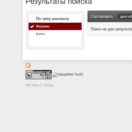
Результаты поиска
Сортировать
дате о
По типу контента
Форумы
Поиск не дал результа
Блоги
IPB Style
©
Fisana