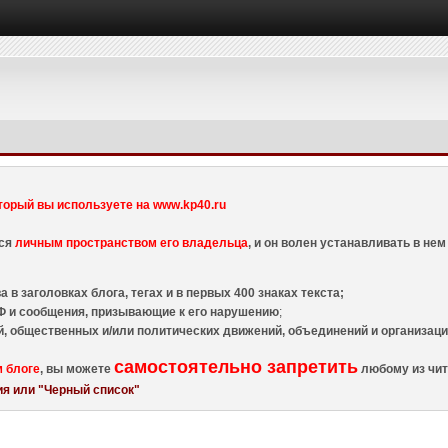
торый вы используете на www.kp40.ru
тся
личным пространством его владельца
, и он волен устанавливать в н
 в заголовках блога, тегах и в первых 400 знаках текста;
 и сообщения, призывающие к его нарушению
;
й, общественных и/или политических движений, объединений и организа
самостоятельно запретить
м блоге
, вы можете
любому из чит
я или "Черный список"