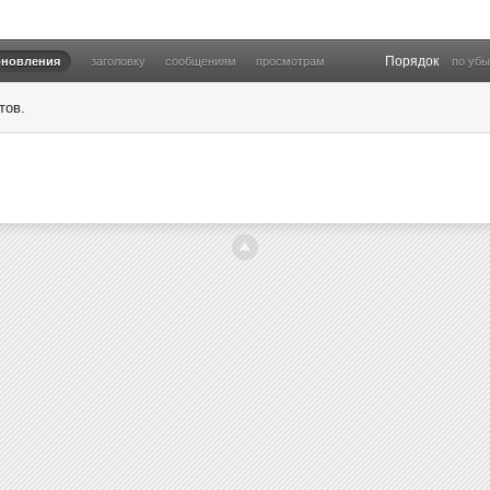
Порядок
бновления
заголовку
сообщениям
просмотрам
по уб
тов.