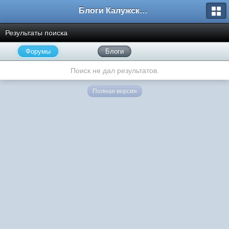
Блоги Калужского перекрестка
Результаты поиска
Форумы
Блоги
Поиск не дал результатов.
Полная версия