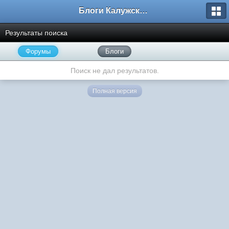
Блоги Калужского перекрестка
Результаты поиска
Форумы
Блоги
Поиск не дал результатов.
Полная версия