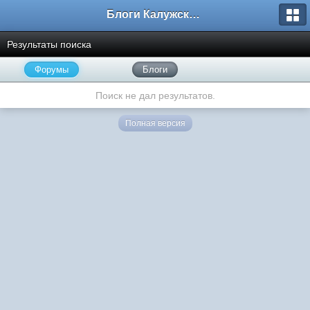
Блоги Калужского перекрестка
Результаты поиска
Форумы
Блоги
Поиск не дал результатов.
Полная версия