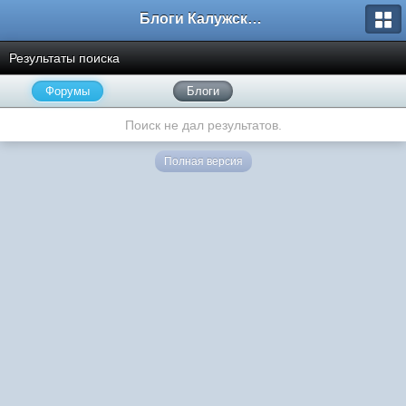
Блоги Калужского перекрестка
Результаты поиска
Форумы
Блоги
Поиск не дал результатов.
Полная версия