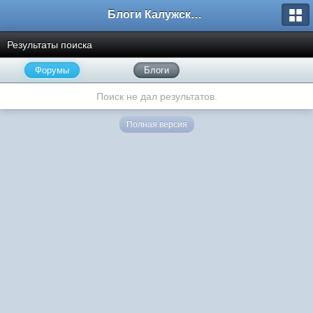
Блоги Калужского перекрестка
Результаты поиска
Форумы
Блоги
Поиск не дал результатов.
Полная версия