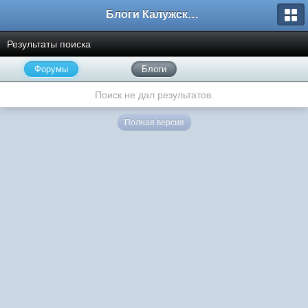
Блоги Калужского перекрестка
Результаты поиска
Форумы
Блоги
Поиск не дал результатов.
Полная версия