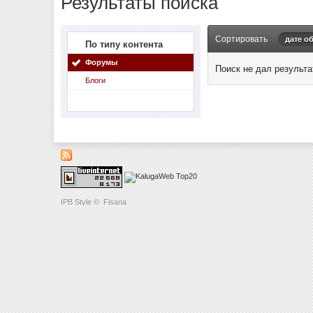
Результаты поиска
Сортировать
дате о
По типу контента
Форумы
Поиск не дал результа
Блоги
IPB Style
©
Fisana