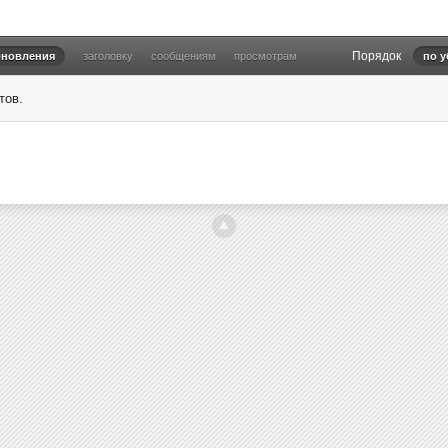
Порядок
бновления
заголовку
сообщениям
просмотрам
по 
тов.