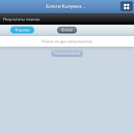
Блоги Калужского перекрестка
Результаты поиска
Форумы
Блоги
Поиск не дал результатов.
Полная версия