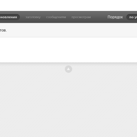
Порядок
бновления
заголовку
сообщениям
просмотрам
по 
тов.