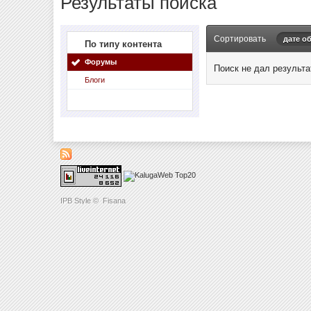
Результаты поиска
Сортировать
дате о
По типу контента
Форумы
Поиск не дал результа
Блоги
IPB Style
©
Fisana