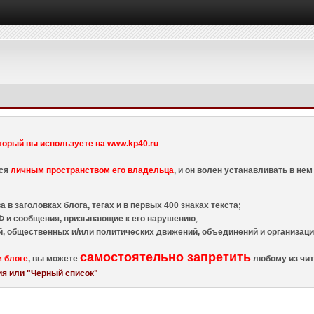
торый вы используете на www.kp40.ru
тся
личным пространством его владельца
, и он волен устанавливать в н
 в заголовках блога, тегах и в первых 400 знаках текста;
 и сообщения, призывающие к его нарушению
;
й, общественных и/или политических движений, объединений и организа
самостоятельно запретить
м блоге
, вы можете
любому из чит
я или "Черный список"