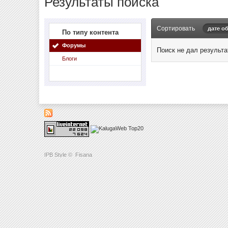
Результаты поиска
Сортировать
дате о
По типу контента
Форумы
Поиск не дал результа
Блоги
IPB Style
©
Fisana