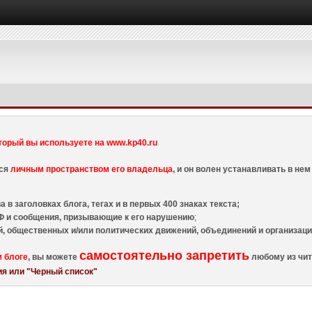
торый вы используете на www.kp40.ru
тся
личным пространством его владельца
, и он волен устанавливать в н
 в заголовках блога, тегах и в первых 400 знаках текста;
 и сообщения, призывающие к его нарушению
;
й, общественных и/или политических движений, объединений и организа
самостоятельно запретить
м блоге
, вы можете
любому из чит
я или "Черный список"