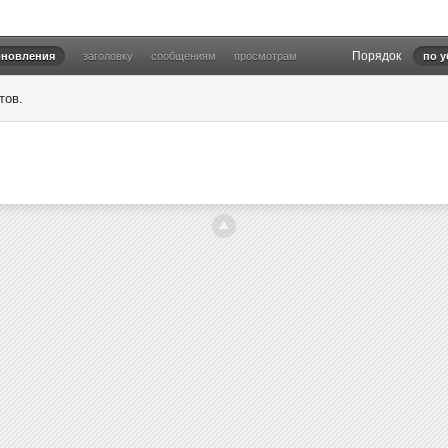
Порядок
бновления
заголовку
сообщениям
просмотрам
по 
тов.