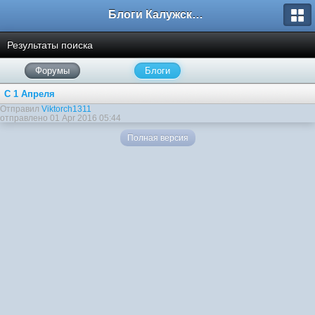
Блоги Калужского перекрестка
Результаты поиска
Форумы
Блоги
С 1 Апреля
Отправил
Viktorch1311
отправлено 01 Apr 2016 05:44
Полная версия