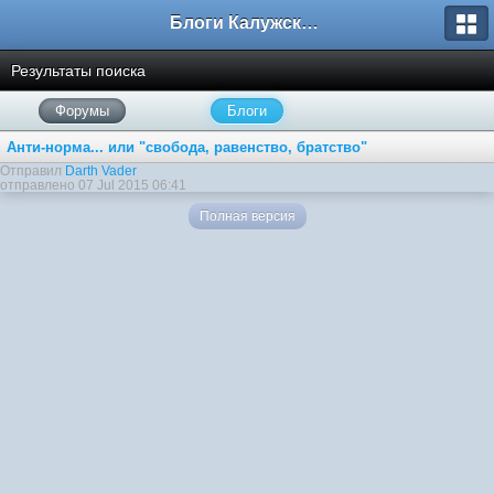
Блоги Калужского перекрестка
Результаты поиска
Форумы
Блоги
Анти-норма... или "свобода, равенство, братство"
Отправил
Darth Vader
отправлено 07 Jul 2015 06:41
Полная версия