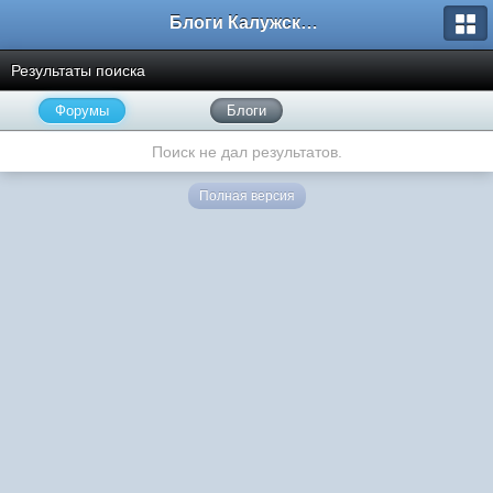
Блоги Калужского перекрестка
Результаты поиска
Форумы
Блоги
Поиск не дал результатов.
Полная версия