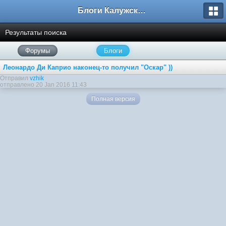
Блоги Калужского перекрестка
Результаты поиска
Форумы
Блоги
Леонардо Ди Каприо наконец-то получил "Оскар" ))
Отправил
vzhik
отправлено 20 Jan 2016 11:43
Полная версия