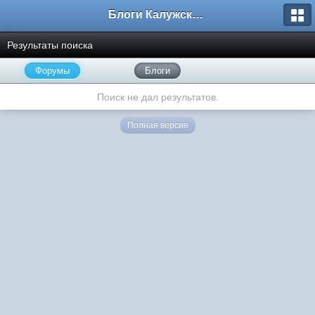
Блоги Калужского перекрестка
Результаты поиска
Форумы
Блоги
Поиск не дал результатов.
Полная версия