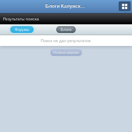
Блоги Калужского перекрестка
Результаты поиска
Форумы
Блоги
Поиск не дал результатов.
Полная версия