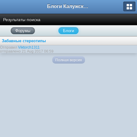
Блоги Калужского перекрестка
Результаты поиска
Форумы
Блоги
Забавные стереотипы
Отправил
Viktorch1311
отправлено 21 Aug 2017 06:59
Полная версия