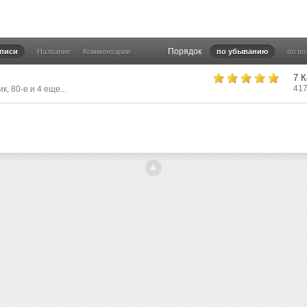
Порядок
аписи
Название
Комментарии
по убыванию
по в
7 
41
ик
,
80-е
и 4 еще...