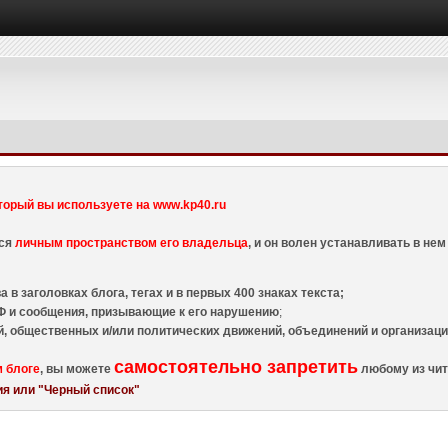
торый вы используете на www.kp40.ru
тся
личным пространством его владельца
, и он волен устанавливать в н
 в заголовках блога, тегах и в первых 400 знаках текста;
 и сообщения, призывающие к его нарушению
;
й, общественных и/или политических движений, объединений и организа
самостоятельно запретить
м блоге
, вы можете
любому из чит
я или "Черный список"