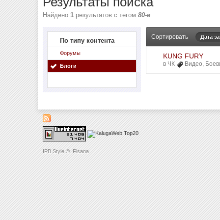
Результаты поиска
Найдено
1
результатов с тегом
80-е
Сортировать
Дата з
По типу контента
Форумы
KUNG FURY
в
ЧК
Видео
,
Боев
Блоги
IPB Style
©
Fisana