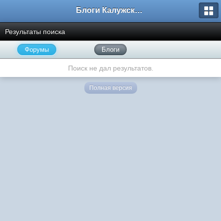
Блоги Калужского перекрестка
Результаты поиска
Форумы
Блоги
Поиск не дал результатов.
Полная версия