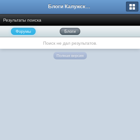
Блоги Калужского перекрестка
Результаты поиска
Форумы
Блоги
Поиск не дал результатов.
Полная версия