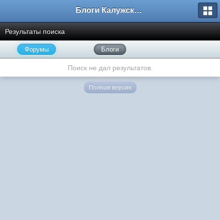
Блоги Калужского перекрестка
Результаты поиска
Форумы
Блоги
Поиск не дал результатов.
Полная версия