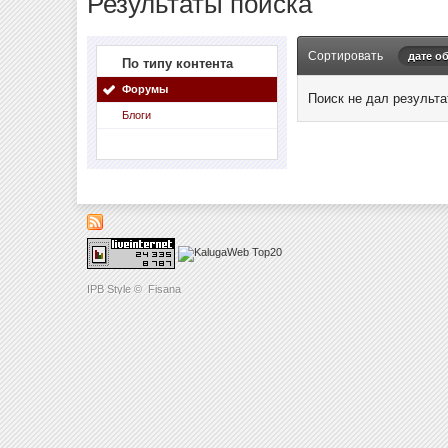
Результаты поиска
Сортировать
дате о
По типу контента
Форумы
Поиск не дал результа
Блоги
IPB Style
©
Fisana