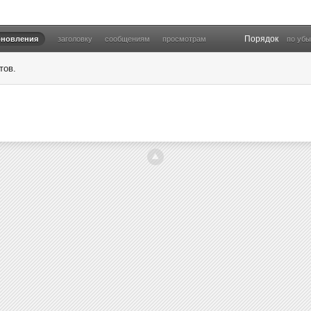
Порядок
бновления
заголовку
сообщениям
просмотрам
по уб
тов.