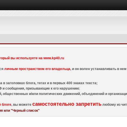
торый вы используете на www.kp40.ru
тся
личным пространством его владельца
, и он волен устанавливать в н
 в заголовках блога, тегах и в первых 400 знаках текста;
 и сообщения, призывающие к его нарушению
;
й, общественных и/или политических движений, объединений и организа
самостоятельно запретить
м блоге
, вы можете
любому из чит
я или "Черный список"