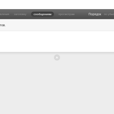
Порядок
овления
заголовку
сообщениям
просмотрам
по убы
тов.