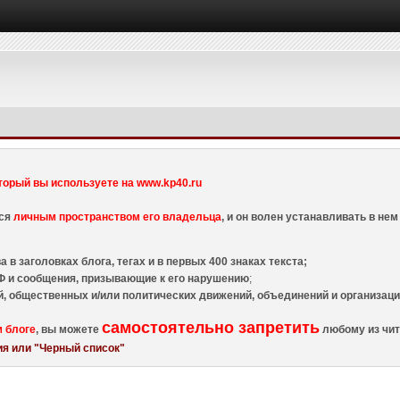
торый вы используете на www.kp40.ru
тся
личным пространством его владельца
, и он волен устанавливать в н
 в заголовках блога, тегах и в первых 400 знаках текста;
 и сообщения, призывающие к его нарушению
;
й, общественных и/или политических движений, объединений и организа
самостоятельно запретить
м блоге
, вы можете
любому из чит
я или "Черный список"