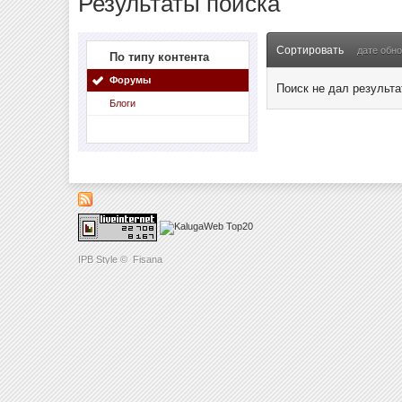
Результаты поиска
Сортировать
дате обн
По типу контента
Форумы
Поиск не дал результа
Блоги
IPB Style
©
Fisana