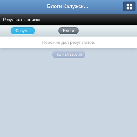
Блоги Калужского перекрестка
Результаты поиска
Форумы
Блоги
Поиск не дал результатов.
Полная версия