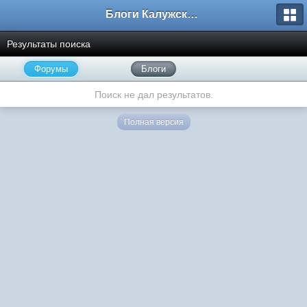
Блоги Калужского перекрестка
Результаты поиска
Форумы
Блоги
Поиск не дал результатов.
Полная версия