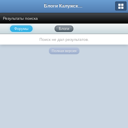
Блоги Калужского перекрестка
Результаты поиска
Форумы
Блоги
Поиск не дал результатов.
Полная версия