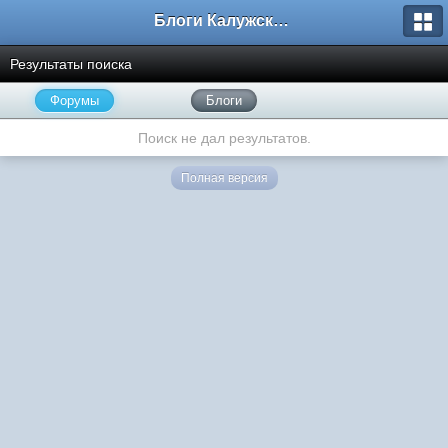
Блоги Калужского перекрестка
Результаты поиска
Форумы
Блоги
Поиск не дал результатов.
Полная версия