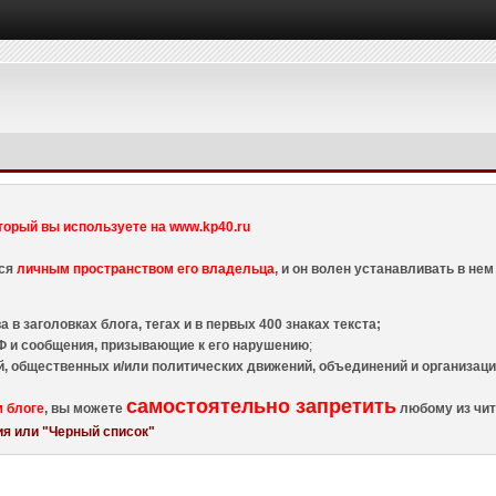
торый вы используете на www.kp40.ru
тся
личным пространством его владельца
, и он волен устанавливать в н
 в заголовках блога, тегах и в первых 400 знаках текста;
 и сообщения, призывающие к его нарушению
;
й, общественных и/или политических движений, объединений и организа
самостоятельно запретить
м блоге
, вы можете
любому из чит
я или "Черный список"