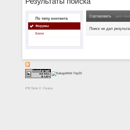
Результаты поиска
Сортировать
дате обн
По типу контента
Форумы
Поиск не дал результа
Блоги
IPB Style
©
Fisana