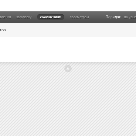
Порядок
овления
заголовку
сообщениям
просмотрам
по убы
тов.