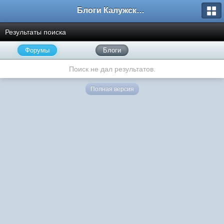
Блоги Калужского перекрестка
Результаты поиска
Форумы
Блоги
Поиск не дал результатов.
Полная версия