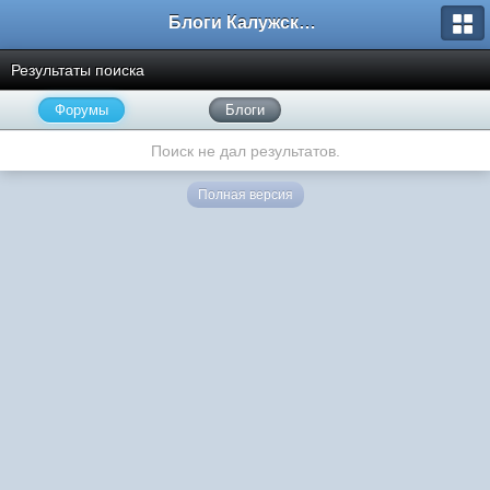
Блоги Калужского перекрестка
Результаты поиска
Форумы
Блоги
Поиск не дал результатов.
Полная версия