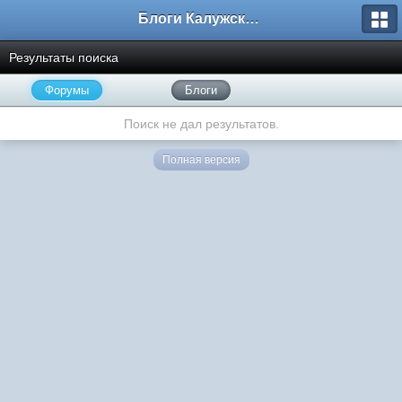
Блоги Калужского перекрестка
Результаты поиска
Форумы
Блоги
Поиск не дал результатов.
Полная версия