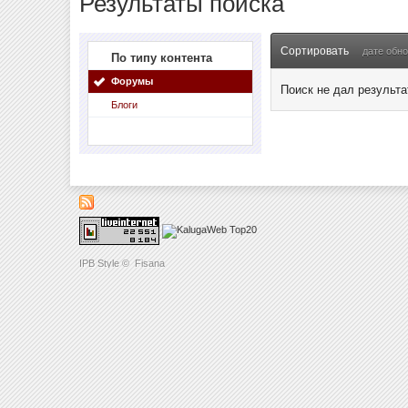
Результаты поиска
Сортировать
дате обн
По типу контента
Форумы
Поиск не дал результа
Блоги
IPB Style
©
Fisana