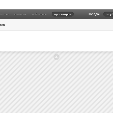
Порядок
овления
заголовку
сообщениям
просмотрам
по у
тов.