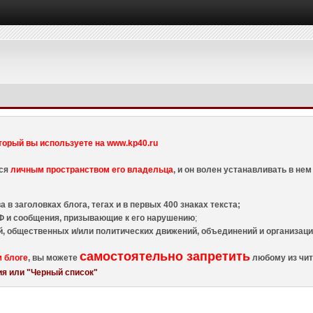
торый вы используете на www.kp40.ru
тся
личным пространством его владельца
, и он волен устанавливать в н
 в заголовках блога, тегах и в первых 400 знаках текста;
 и сообщения, призывающие к его нарушению
;
й, общественных и/или политических движений, объединений и организа
самостоятельно запретить
м блоге
, вы можете
любому из чит
я или "Черный список"