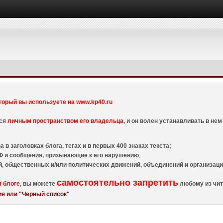
торый вы используете на www.kp40.ru
тся
личным пространством его владельца
, и он волен устанавливать в н
 в заголовках блога, тегах и в первых 400 знаках текста;
 и сообщения, призывающие к его нарушению
;
й, общественных и/или политических движений, объединений и организа
самостоятельно запретить
м блоге
, вы можете
любому из чит
я или "Черный список"