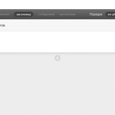
Порядок
овления
заголовку
сообщениям
просмотрам
по у
тов.