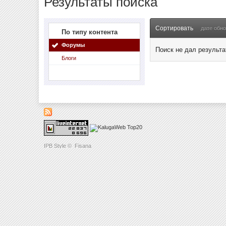
Результаты поиска
Сортировать
дате обн
По типу контента
Форумы
Поиск не дал результа
Блоги
IPB Style
©
Fisana