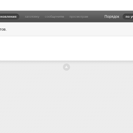
Порядок
бновления
заголовку
сообщениям
просмотрам
по 
тов.