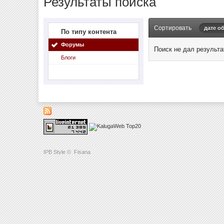
Результаты поиска
Сортировать
дате о
По типу контента
Форумы
Поиск не дал результа
Блоги
IPB Style
©
Fisana