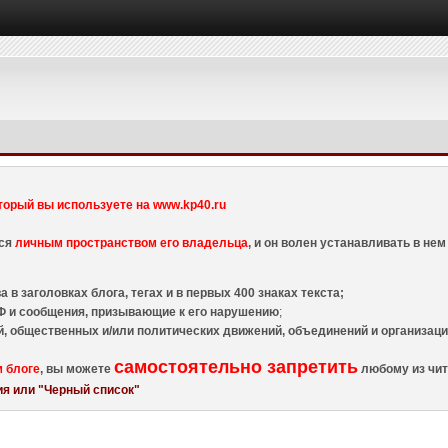
торый вы используете на www.kp40.ru
тся
личным пространством его владельца
, и он волен устанавливать в н
 в заголовках блога, тегах и в первых 400 знаках текста;
 и сообщения, призывающие к его нарушению
;
й, общественных и/или политических движений, объединений и организа
самостоятельно запретить
м блоге
, вы можете
любому из чит
я или "Черный список"