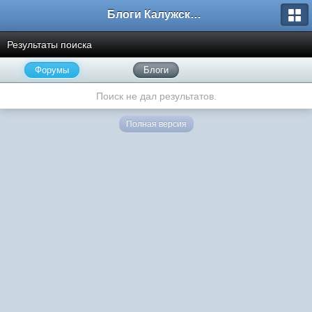
Блоги Калужского перекрестка
Результаты поиска
Форумы
Блоги
Поиск не дал результатов.
Полная версия