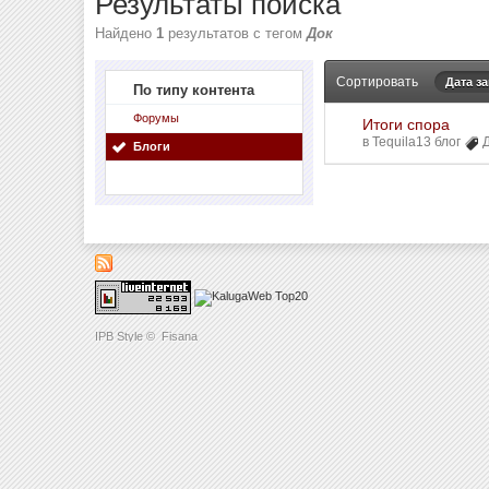
Результаты поиска
Найдено
1
результатов с тегом
Док
Сортировать
Дата з
По типу контента
Форумы
Итоги спора
в
Tequila13 блог
Блоги
IPB Style
©
Fisana