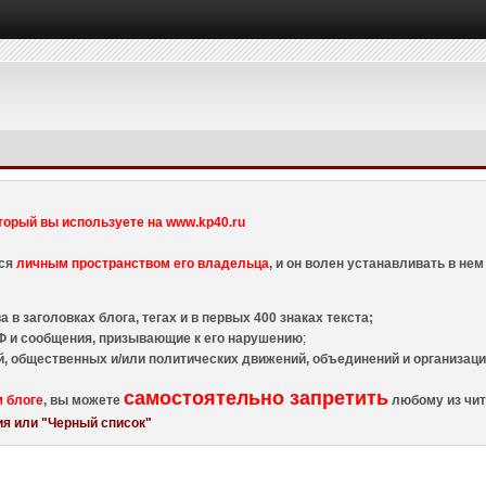
торый вы используете на www.kp40.ru
тся
личным пространством его владельца
, и он волен устанавливать в н
 в заголовках блога, тегах и в первых 400 знаках текста;
 и сообщения, призывающие к его нарушению
;
й, общественных и/или политических движений, объединений и организа
самостоятельно запретить
м блоге
, вы можете
любому из чит
я или "Черный список"