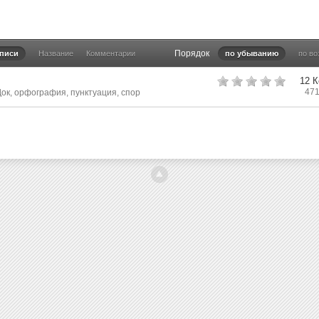
Порядок
аписи
Название
Комментарии
по убыванию
по в
12 
47
Док
,
орфография
,
пунктуация
,
спор