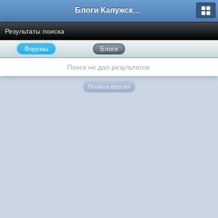
Блоги Калужского перекрестка
Результаты поиска
Форумы
Блоги
Поиск не дал результатов.
Полная версия