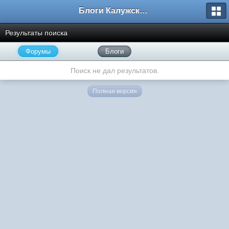
Блоги Калужского перекрестка
Результаты поиска
Форумы
Блоги
Поиск не дал результатов.
Полная версия