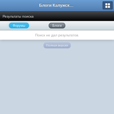
Блоги Калужского перекрестка
Результаты поиска
Форумы
Блоги
Поиск не дал результатов.
Полная версия