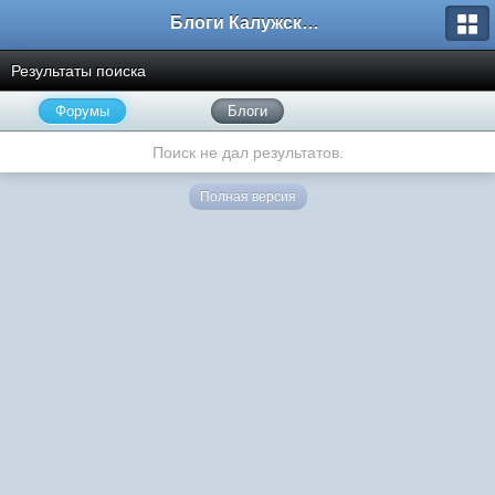
Блоги Калужского перекрестка
Результаты поиска
Форумы
Блоги
Поиск не дал результатов.
Полная версия