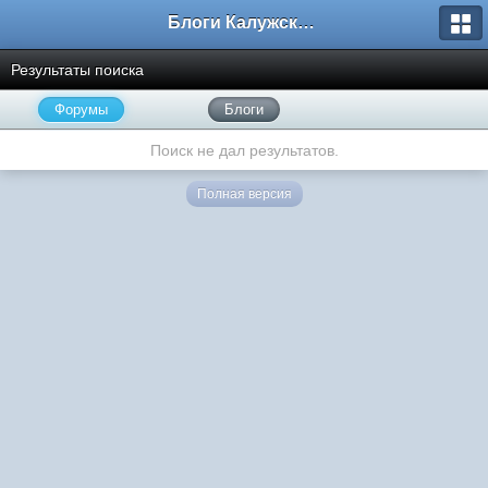
Блоги Калужского перекрестка
Результаты поиска
Форумы
Блоги
Поиск не дал результатов.
Полная версия