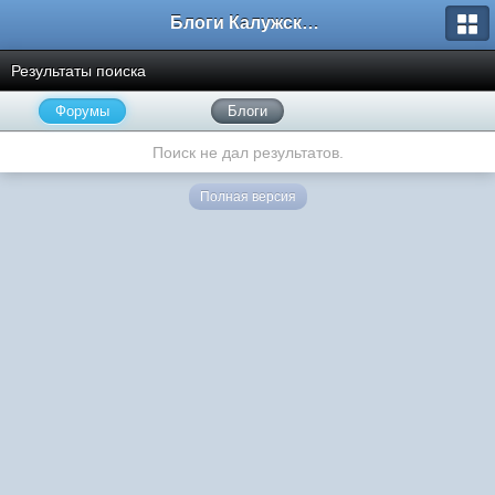
Блоги Калужского перекрестка
Результаты поиска
Форумы
Блоги
Поиск не дал результатов.
Полная версия