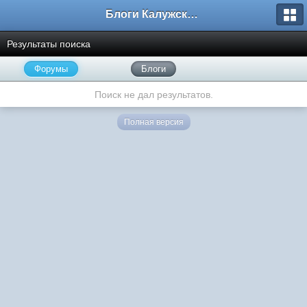
Блоги Калужского перекрестка
Результаты поиска
Форумы
Блоги
Поиск не дал результатов.
Полная версия