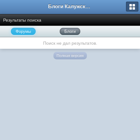
Блоги Калужского перекрестка
Результаты поиска
Форумы
Блоги
Поиск не дал результатов.
Полная версия