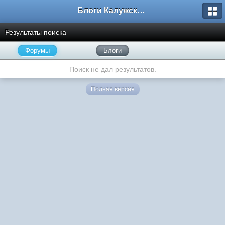
Блоги Калужского перекрестка
Результаты поиска
Форумы
Блоги
Поиск не дал результатов.
Полная версия